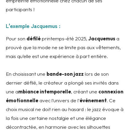
empreinte émotionnelle chez chacun de ses
participants !
L'exemple Jacquemus :
Pour son
défilé
printemps-été 2025,
Jacquemus
a
prouvé que la
mode
ne se limite pas aux vêtements,
mais qu’elle est une
expérience à part entière
.
En choisissant une
bande-son jazz
lors de son
dernier défilé
, le créateur a plongé ses invités dans
une a
mbiance intemporelle
, créant une
connexion
émotionnelle
avec l’univers de l’
événement
. Ce
choix musical ne doit rien au hasard : le jazz évoque à
la fois une certaine nostalgie et une élégance
décontractée, en harmonie avec les silhouettes