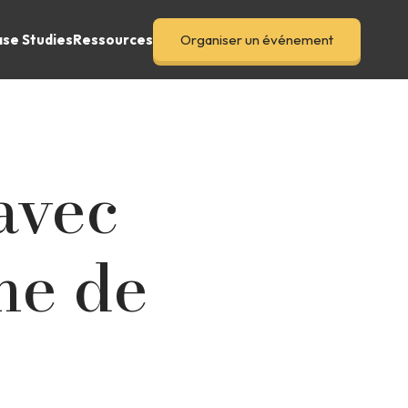
se Studies
Ressources
Organiser un événement
avec
me de