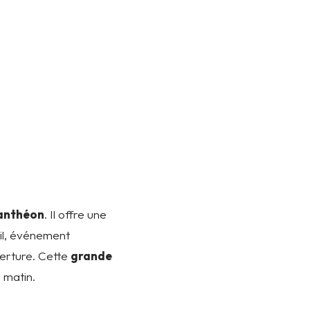
anthéon
. Il offre une
ail, événement
verture. Cette
grande
 matin.