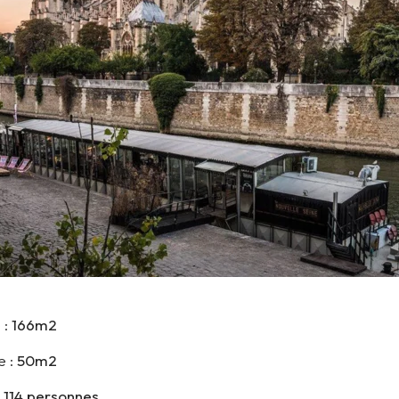
 :
166m2
 :
50m2
114 personnes