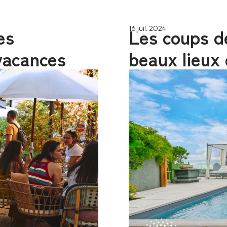
es
Les coups de
16 juil. 2024
vacances
beaux lieux