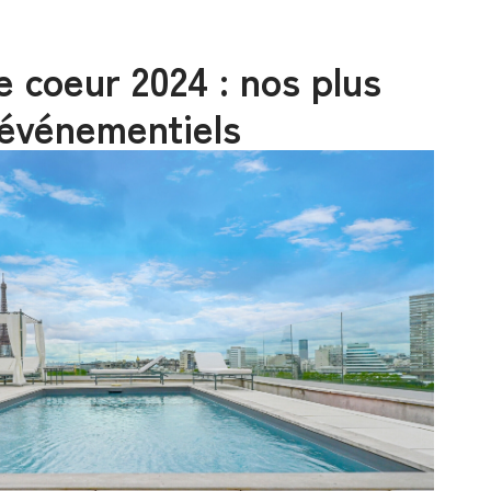
 coeur 2024 : nos plus
 événementiels