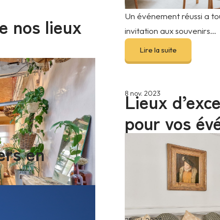
Un événement réussi a to
e nos lieux
invitation aux souvenirs...
Lire la suite
Lieux d’exce
8 nov. 2023
pour vos év
ers en