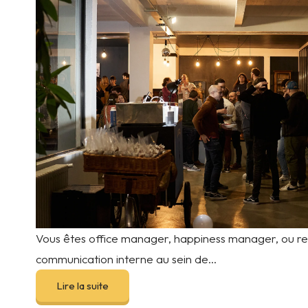
Vous êtes office manager, happiness manager, ou re
communication interne au sein de...
Lire la suite