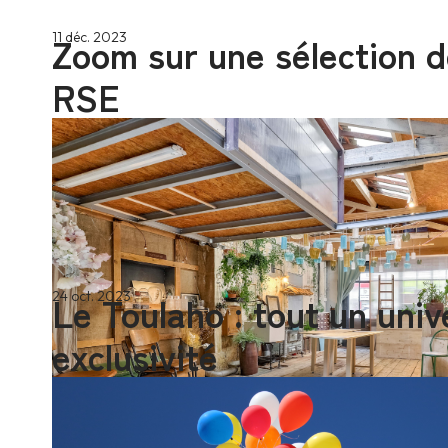
Zoom sur une sélection d
11 déc. 2023
RSE
Le Toulaho : tout un univ
24 oct. 2023
exclusivité