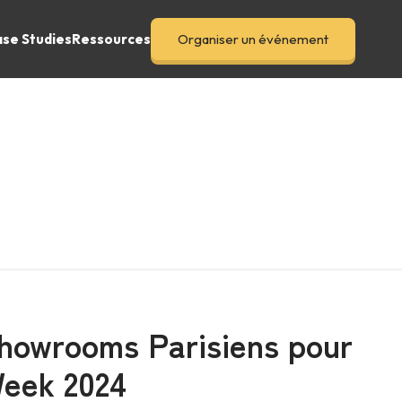
se Studies
Ressources
Organiser un événement
howrooms Parisiens pour
Week 2024