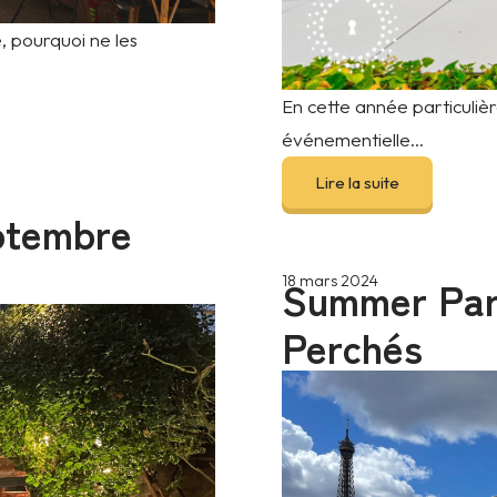
, pourquoi ne les
En cette année particulièr
événementielle...
Lire la suite
eptembre
Summer Part
18 mars 2024
Perchés