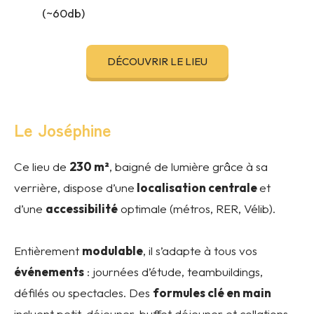
(~60db)
DÉCOUVRIR LE LIEU
Le Joséphine
Ce lieu de
230 m²
, baigné de lumière grâce à sa
verrière, dispose d’une
localisation centrale
et
d’une
accessibilité
optimale (métros, RER, Vélib).
Entièrement
modulable
, il s’adapte à tous vos
événements
: journées d’étude, teambuildings,
défilés ou spectacles. Des
formules clé en main
incluent petit-déjeuner, buffet déjeuner et collations,