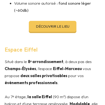
Volume sonore autorisé :
fond sonore léger
(~60db)
DÉCOUVRIR LE LIEU
Espace Eiffel
Situé dans le
8ᵉ arrondissement
, à deux pas des
Champs-Élysées
, l’espace
Eiffel-Marceau
vous
propose
deux salles privatisables
pour vos
événements professionnels
.
Au 7ᵉ étage,
la salle Eiffel
(90 m²) dispose d’un
balcon et d’une terrasse aménagée.
Modulable
, elle