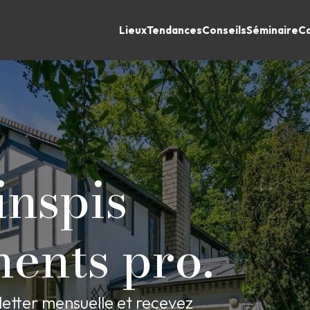
Lieux
Tendances
Conseils
Séminaire
Ca
inspis
ents pro.
etter mensuelle et recevez