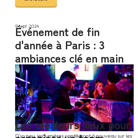
Événement de fin
9 sept. 2024
d'année à Paris : 3
ambiances clé en main
Les meilleurs lieux pour
5 sept. 2024
organiser un team
D'ici peu, les lumières scintilleront à nouveau sur les