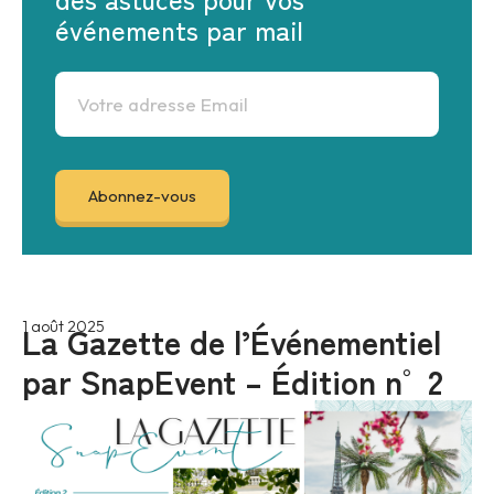
événements par mail
La Gazette de l’Événementiel
1 août 2025
par SnapEvent – Édition n°2