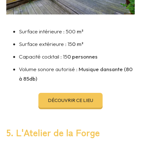
Surface intérieure :
500
m²
Surface extérieure :
15
0 m²
Capacité cocktail :
15
0 personnes
Volume sonore autorisé :
Musique dansante (80
à 85db)
DÉCOUVRIR CE LIEU
5. L'Atelier de la Forge