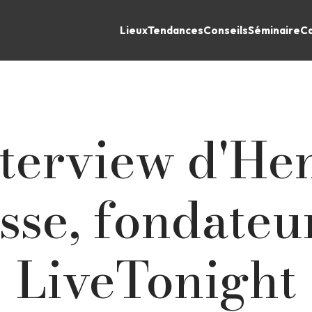
Lieux
Tendances
Conseils
Séminaire
Ca
terview d'He
sse, fondateu
LiveTonight