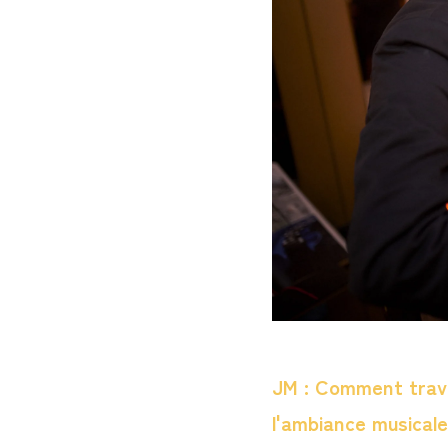
JM : Comment travai
l'ambiance musical