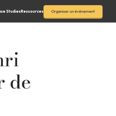
se Studies
Ressources
Organiser un événement
nri
r de